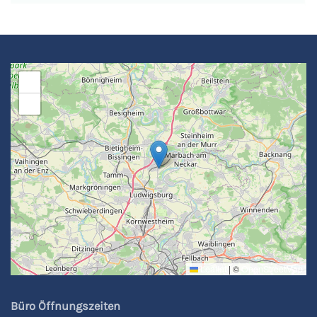
+
−
Leaflet
|
©
OpenStreetMap
Büro Öffnungszeiten